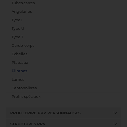
Tubes carrés
Angulaires
Type I
Type U
Type T
Garde-corps
Échelles
Plateaux
Plinthes
Lames
Cantonnières
Profils spéciaux
PROFILERIRE PRV PERSONNALISÉS
STRUCTURES PRV