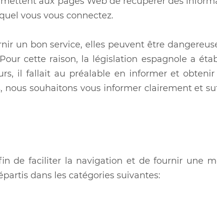
 permettent aux pages Web de récupérer des inform
duquel vous vous connectez.
urnir un bon service, elles peuvent être dangereus
Pour cette raison, la législation espagnole a étab
rs, il fallait au préalable en informer et obteni
s, nous souhaitons vous informer clairement et s
fin de faciliter la navigation et de fournir une 
épartis dans les catégories suivantes: