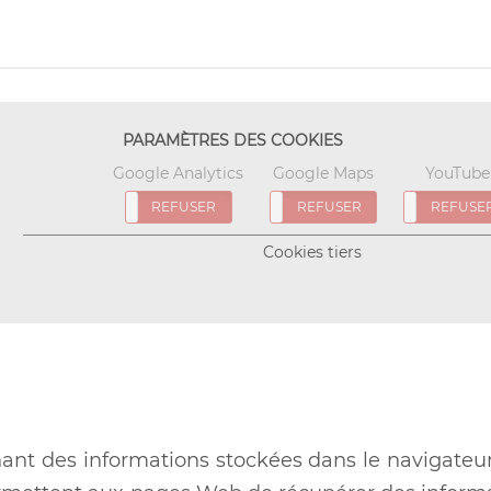
PARAMÈTRES DES COOKIES
Google Analytics
Google Maps
YouTube
REFUSER
J'ACCEPTE
REFUSER
J'ACCEPTE
REFUSER
J'ACCEPTE
REFUSE
Cookies tiers
enant des informations stockées dans le navigateu