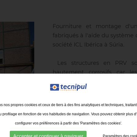
Fourniture et montage d'un 
fabriqués à l'aide du système d
société ICL Ibérica à Súria.
Les structures en PRV son
hautement corrosifs car l
structures en acier conventionn
ns nos propres cookies et ceux de tiers à des fins analytiques et techniques, traitan
 profilage en fonction de vos habitudes de navigation. Vous pouvez obtenir plus d'
RETOUR À LA LISTE
configurer vos préférences à partir des 'Paramètres des cookies'.
Accepter et continuer à naviguer
Paramètres des coo