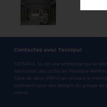
Contactez avec Tecnipul
TECNIPUL SL est une entreprise qui se dédi
fabrication des profils en Plastique Renfor
Fibre de Verre (PRFV) en utilisant la métho
pultrusion pour des designs du groupe ou 
clients.