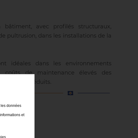
bâtiment, avec profilés structuraux,
e pultrusion, dans les installations de la
t idéales dans les environnements
es coûts de maintenance élevés des
elles sont réduits.
t les données
informations et
kies