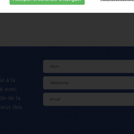
e à la
cé avec
de de la
ceux des