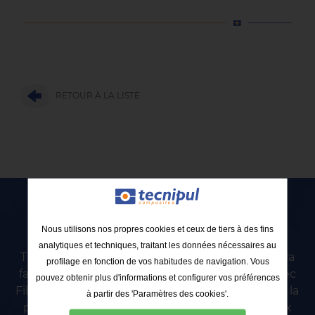
RETOUR À LA LISTE
Contactez avec Tecnipul
Nous utilisons nos propres cookies et ceux de tiers à des fins
analytiques et techniques, traitant les données nécessaires au
TECNIPUL SL est une entreprise qui se dédie à la
profilage en fonction de vos habitudes de navigation. Vous
fabrication des profils en Plastique Renforcé avec
pouvez obtenir plus d'informations et configurer vos préférences
Fibre de Verre (PRFV) en utilisant la méthode de la
à partir des 'Paramètres des cookies'.
pultrusion pour des designs du groupe ou ceux