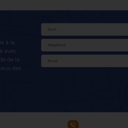
e à la
cé avec
de de la
ceux des