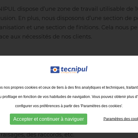
IPUL dispose d’une zone de travail utilisable de 
rusion. En plus, nous disposons d’une section de p
nisation et une section de finitions. Cela nous 
cace aux nécessités de nos clients.
ns nos propres cookies et ceux de tiers à des fins analytiques et techniques, traitan
CANISATION
 profilage en fonction de vos habitudes de navigation. Vous pouvez obtenir plus d'
installations disposent de deux centres de mécan
configurer vos préférences à partir des 'Paramètres des cookies'.
nir des profils finis et prêts à être assemblés, éco
Accepter et continuer à naviguer
Paramètres des coo
a manipulation à nos clients. Ces usinages peuven
fraisages, des raccords, etc.