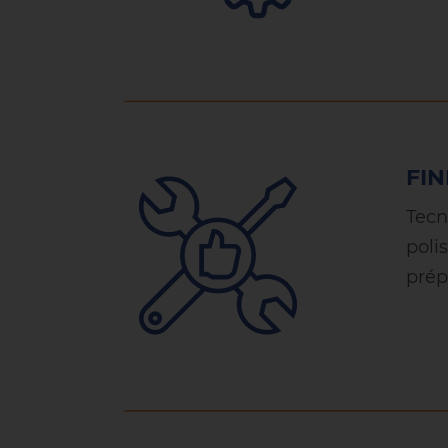
FIN
Tecn
poli
prép