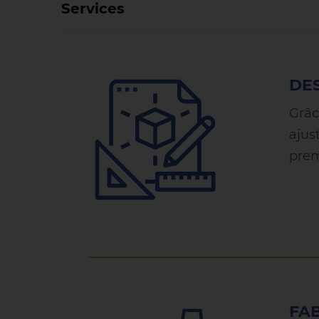
Services
DES
Grâc
ajus
prem
FA